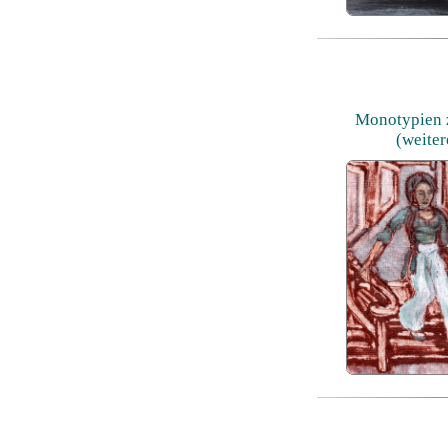
Monotypien z
(weite