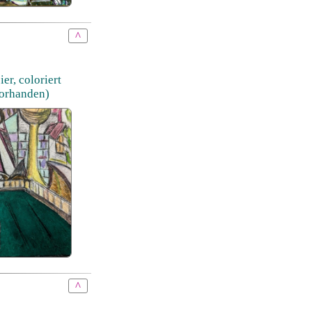
^
er, coloriert
vorhanden)
^