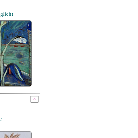
öglich)
^
e