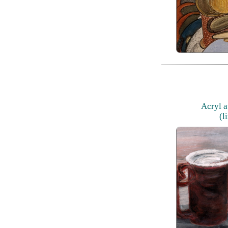
Acryl a
(l