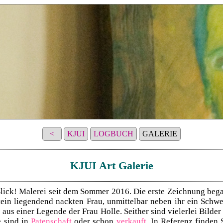
<
KJUI
LOGBUCH
GALERIE
KJUI Art Galerie
lick! Malerei seit dem Sommer 2016. Die erste Zeichnung be
tein liegendend nackten Frau, unmittelbar neben ihr ein Sch
 aus einer Legende der Frau Holle. Seither sind vielerlei Bilde
 sind in
Patenschaft
oder schon
verkauft
. In Referenz finden 