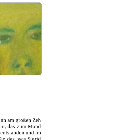
gann am großen Zeh
wein, das zum Mond
r entstanden und im
Sie das, was Sigrid