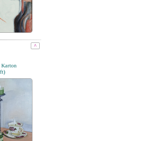
^
f Karton
ft)